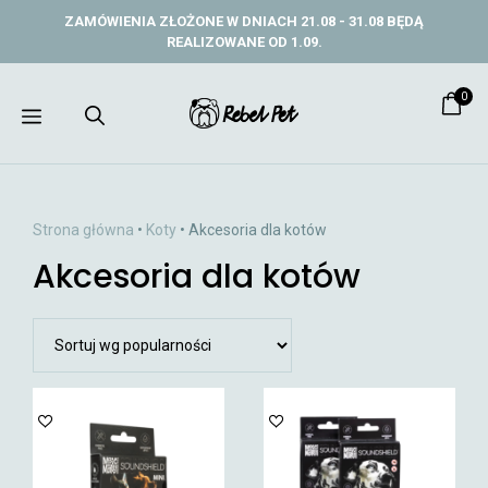
Przejdź
ZAMÓWIENIA ZŁOŻONE W DNIACH 21.08 - 31.08 BĘDĄ
do
REALIZOWANE OD 1.09.
treści
0
Menu
Strona główna
•
Koty
• Akcesoria dla kotów
Akcesoria dla kotów