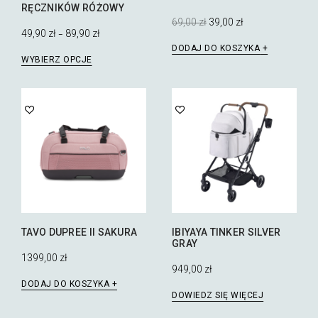
RĘCZNIKÓW RÓŻOWY
Pierwotna
Aktualna
69,00
zł
39,00
zł
cena
cena
49,90
zł
89,90
zł
–
wynosiła:
wynosi:
DODAJ DO KOSZYKA
Ten
69,00 zł.
39,00 zł.
WYBIERZ OPCJE
produkt
ma
wiele
wariantów.
Opcje
można
wybrać
na
stronie
produktu
TAVO DUPREE II SAKURA
IBIYAYA TINKER SILVER
GRAY
1399,00
zł
949,00
zł
DODAJ DO KOSZYKA
DOWIEDZ SIĘ WIĘCEJ