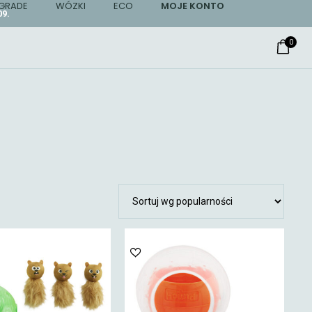
GRADE
WÓZKI
ECO
MOJE KONTO
9.
0