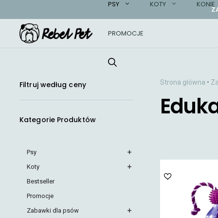
PSY
KOTY
KONIE
Przejdź
Z
do
treści
PROMOCJE
Strona główna
•
Za
Filtruj według ceny
Eduka
Kategorie Produktów
Psy
Koty
Bestseller
Promocje
Zabawki dla psów