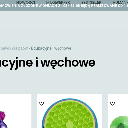
NOWOŚCI
MILK&PEPPER
BESTSELLER
HUMAN 
AMÓWIENIA ZŁOŻONE W DNIACH 21.08 - 31.08 BĘDĄ REALIZOWANE OD 1.0
bawki dla psów
• Edukacyjne i węchowe
cyjne i węchowe