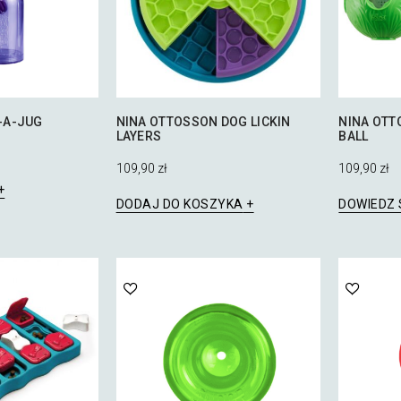
-A-JUG
NINA OTTOSSON DOG LICKIN
NINA OTT
LAYERS
BALL
109,90
zł
109,90
zł
Ten
produkt
DODAJ DO KOSZYKA
DOWIEDZ 
ma
wiele
wariantów.
Opcje
można
wybrać
na
stronie
produktu