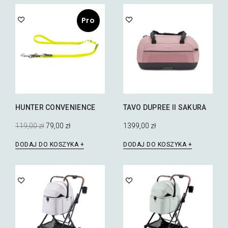
Pro
mocj
a!
HUNTER CONVENIENCE
TAVO DUPREE II SAKURA
Pierwotna
Aktualna
119,00
zł
79,00
zł
1399,00
zł
cena
cena
wynosiła:
wynosi:
DODAJ DO KOSZYKA
DODAJ DO KOSZYKA
119,00 zł.
79,00 zł.