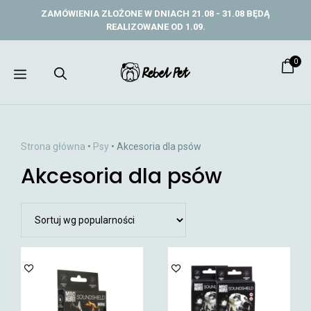
Przejdź
ZAMÓWIENIA ZŁOŻONE W DNIACH 21.08 - 31.08 BĘDĄ
do
REALIZOWANE OD 1.09.
treści
0
Menu
Strona główna
•
Psy
• Akcesoria dla psów
Akcesoria dla psów