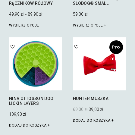
RĘCZNIKÓW RÓŻOWY
SLODOG® SMALL
49,90
zł
89,90
zł
59,00
zł
–
Ten
Ten
WYBIERZ OPCJE
WYBIERZ OPCJE
produkt
produkt
ma
ma
wiele
wiele
Pro
wariantów.
wariantów.
Opcje
Opcje
mocj
można
można
wybrać
wybrać
a!
na
na
stronie
stronie
produktu
produktu
NINA OTTOSSON DOG
HUNTER MUSZKA
LICKIN LAYERS
Pierwotna
Aktualna
69,00
zł
39,00
zł
cena
cena
109,90
zł
wynosiła:
wynosi:
DODAJ DO KOSZYKA
69,00 zł.
39,00 zł.
DODAJ DO KOSZYKA