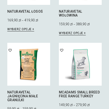
produktu
NATURAVETAL ŁOSOŚ
NATURAVETAL
WOŁOWINA
169,90
zł
419,90
zł
–
159,90
zł
389,90
zł
–
Ten
WYBIERZ OPCJE
Ten
produkt
WYBIERZ OPCJE
produkt
ma
ma
wiele
wiele
wariantów.
wariantów.
Opcje
Opcje
można
można
wybrać
wybrać
na
na
stronie
stronie
produktu
produktu
NATURAVETAL
MCADAMS SMALL BREED
JAGNIĘCINA MAŁE
FREE RANGE TURKEY
GRANULKI
149,90
zł
279,90
zł
–
59,90
zł
159,90
zł