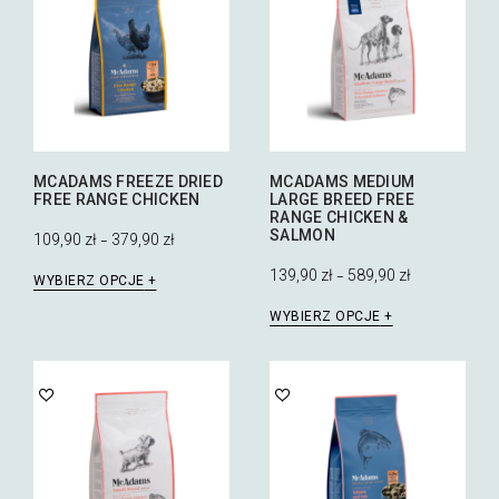
Opcje
można
można
wybrać
wybrać
na
na
stronie
stronie
produktu
produktu
MCADAMS FREEZE DRIED
MCADAMS MEDIUM
FREE RANGE CHICKEN
LARGE BREED FREE
RANGE CHICKEN &
SALMON
109,90
zł
379,90
zł
–
Ten
139,90
zł
589,90
zł
–
WYBIERZ OPCJE
produkt
Ten
ma
WYBIERZ OPCJE
produkt
wiele
ma
wariantów.
wiele
Opcje
wariantów.
można
Opcje
wybrać
można
na
wybrać
stronie
na