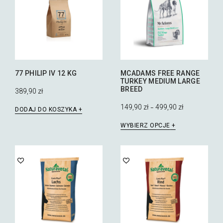
77 PHILIP IV 12 KG
MCADAMS FREE RANGE
TURKEY MEDIUM LARGE
BREED
389,90
zł
149,90
zł
499,90
zł
–
DODAJ DO KOSZYKA
Ten
WYBIERZ OPCJE
produkt
ma
wiele
wariantów.
Opcje
można
wybrać
na
stronie