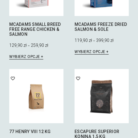
produktu
stronie
produktu
MCADAMS SMALL BREED
MCADAMS FREEZE DRIED
FREE RANGE CHICKEN &
SALMON & SOLE
SALMON
119,90
zł
399,90
zł
–
129,90
zł
259,90
zł
–
Ten
WYBIERZ OPCJE
Ten
produkt
WYBIERZ OPCJE
produkt
ma
ma
wiele
wiele
wariantów.
wariantów.
Opcje
Opcje
można
można
wybrać
wybrać
na
na
stronie
stronie
produktu
produktu
77 HENRY VIII 12 KG
ESCAPURE SUPERIOR
KONINA 1,5 KG