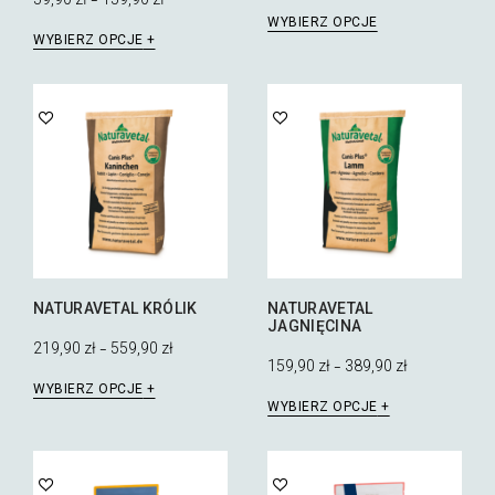
–
Ten
WYBIERZ OPCJE
Ten
produkt
WYBIERZ OPCJE
produkt
ma
ma
wiele
wiele
wariantów.
wariantów.
Opcje
Opcje
można
można
wybrać
wybrać
na
na
stronie
stronie
produktu
produktu
NATURAVETAL KRÓLIK
NATURAVETAL
JAGNIĘCINA
219,90
zł
559,90
zł
–
159,90
zł
389,90
zł
–
Ten
WYBIERZ OPCJE
Ten
produkt
WYBIERZ OPCJE
produkt
ma
ma
wiele
wiele
wariantów.
wariantów.
Opcje