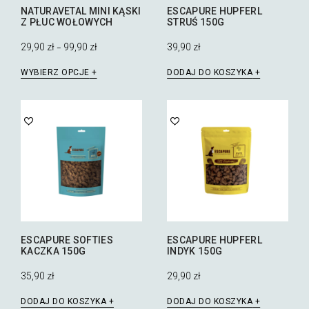
NATURAVETAL MINI KĄSKI
ESCAPURE HUPFERL
Z PŁUC WOŁOWYCH
STRUŚ 150G
29,90
zł
99,90
zł
39,90
zł
–
Ten
WYBIERZ OPCJE
DODAJ DO KOSZYKA
produkt
ma
wiele
wariantów.
Opcje
można
wybrać
na
stronie
produktu
ESCAPURE SOFTIES
ESCAPURE HUPFERL
KACZKA 150G
INDYK 150G
35,90
zł
29,90
zł
DODAJ DO KOSZYKA
DODAJ DO KOSZYKA