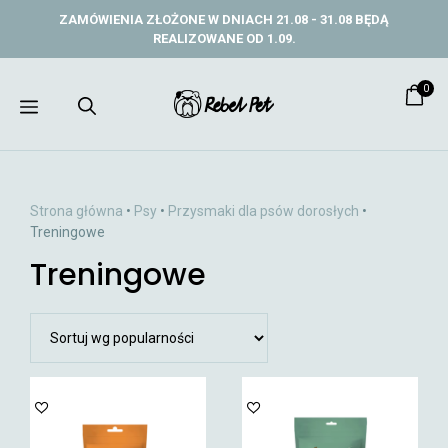
Przejdź
ZAMÓWIENIA ZŁOŻONE W DNIACH 21.08 - 31.08 BĘDĄ
do
REALIZOWANE OD 1.09.
treści
0
Menu
Strona główna
•
Psy
•
Przysmaki dla psów dorosłych
•
Treningowe
Treningowe