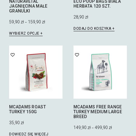
NATURAVETAL
ECO POOP BAGS BIAŁA
JAGNIĘCINA MAŁE
HERBATA 120 SZT.
GRANULKI
28,90
zł
59,90
zł
159,90
zł
–
DODAJ DO KOSZYKA
Ten
WYBIERZ OPCJE
produkt
ma
wiele
wariantów.
Opcje
można
wybrać
na
stronie
produktu
MCADAMS ROAST
MCADAMS FREE RANGE
TURKEY 150G
TURKEY MEDIUM LARGE
BREED
35,90
zł
149,90
zł
499,90
zł
–
DOWIEDZ SIĘ WIĘCEJ
Ten