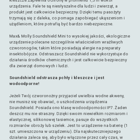
kleszcze.Zapewnia ochronę w promieniu 1,5 m wokół
urządzenia. Fale te są niesłyszalne dla ludzi i zwierząt, a
produkt jest całkowicie bezpieczny. Dzięki temu pasożyty
trzymają się z daleka, co pomaga zapobiegać ukąszeniom i
użądleniom, które potrafią być bardzo niebezpieczne.
Max& Molly Soundshield Mini to wysokiej jakości, ekologiczne
urządzenie polecane szczególnie właścicielom wrażliwych
czworonogów, takim które posiadają alergie na preparaty
insektobójcze. Odstraszacz Soundshield nie wykorzystuje do
działania środków chemicznych i jest całkowicie bezpieczny
dla zwierząt domowych i ludzi.
Soundshield odstrasza pchły i kleszcze i jest
wodoodporne!
Jeżeli Twój czworonożny przyjaciel uwielbia wodne akweny,
nie musisz się obawiać, o uszkodzenia urządzenia
Soundshield. Posiada ono klasę wodoodporności IP7. Żaden
deszcz mu nie straszny. Dzięki swoim niewielkim rozmiarom i
elastycznej, silikonowej tasiemce, pasuje do wszystkich
rozmiarów obroży lub szelek. Jest to urządzenie na baterię (1
szt. umieszczona w urządzeniu). Dla najskuteczniejszego
działania zaleca się, aby było włączone przez cały czas, w