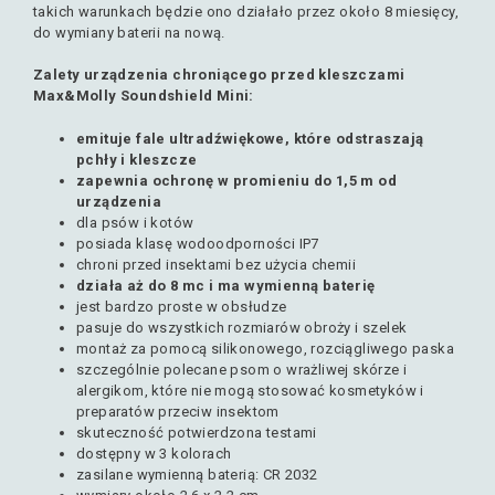
takich warunkach będzie ono działało przez około 8 miesięcy,
do wymiany baterii na nową.
Zalety urządzenia chroniącego przed kleszczami
Max&Molly Soundshield Mini:
emituje fale ultradźwiękowe, które odstraszają
pchły i kleszcze
zapewnia ochronę w promieniu do 1,5 m od
urządzenia
dla psów i kotów
posiada klasę wodoodporności IP7
chroni przed insektami bez użycia chemii
działa aż do 8 mc i ma wymienną baterię
jest bardzo proste w obsłudze
pasuje do wszystkich rozmiarów obroży i szelek
montaż za pomocą silikonowego, rozciągliwego paska
szczególnie polecane psom o wrażliwej skórze i
alergikom, które nie mogą stosować kosmetyków i
preparatów przeciw insektom
skuteczność potwierdzona testami
dostępny w 3 kolorach
zasilane wymienną baterią: CR 2032