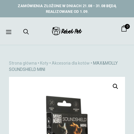
Przejdź
ZAMÓWIENIA ZŁOŻONE W DNIACH 21.08 - 31.08 BĘDĄ
do
REALIZOWANE OD 1.09.
treści
0
Menu
Strona główna
•
Koty
•
Akcesoria dla kotów
• MAX&MOLLY
SOUNDSHIELD MINI