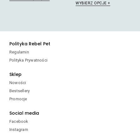
WYBIERZ OPCJE
produkt
ma
wiele
wariantów.
Opcje
można
Polityka Rebel Pet
wybrać
na
Regulamin
stronie
Polityka Prywatności
produktu
Sklep
Nowości
Bestsellery
Promocje
Social media
Facebook
Instagram