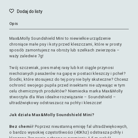
Opis
Max&Molly Soundshield Mini to niewielkie urządzenie
chroniące małe psy i koty przed kleszczami, które w prosty
sposób zamontujesz na obroży lub szelkach zwierzęcia –
waży zaledwie 7g!
Twój szczeniak, pies małej rasy lub kot ciągle przynosi
niechcianych pasażerów na gapę w postaci kleszczy i pcheł?
Środki, które stosujesz do tej pory nie były skuteczne? Chcesz
ochronić swojego pupila przed insektami nie używając w tym
celu chemicznych produktów? Niemiecka marka Max&Molly
stworzyła dla Was idealne rozwiązanie – Soundshield –
ultradźwiękowy odstraszacz na pchły i kleszcze!
Jak działa Max&Molly Soundshield Mini?
Bez chemii
! Poprzez nieustanną emisję fal ultradźwiękowych,
o bardzo wysokiej częstotliwości (40Khz) odstrasza pchły i