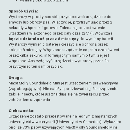
wymiary około 2,6 x 2,2 cm
Sposób użycia:
Wystarczy w prosty sposób przymocować urządzenie do
smyczy lub obroży psa. Włączyć je, przytrzymując przez 2
sekundy włącznik i gotowe. Zaleca się pozostawienie
urządzenia włączonego przez cały czas (24/7). Wówczas
będzie działało aż przez 8 miesięcy
do wymiany baterii.
Wystarczy wymienić baterię i cieszyć się ochroną przez
kolejne 8 miesięcy. Włączone urządzenie co jakiś czas świeci
przez kilka sekund, informując tym samym o tym, że jest
włączone. Aby wyłączyć urządzenie wystarczy przez 2s.
przytrzymać ten sam przycisk.
Uwaga:
Max&Molly Soundshield Mini jest urządzeniem prewencyjnym
(zapobiegającym). Nie należy spodziewać się, że urządzenie
zabije insekty, które już znajdują się na zwierzęciu przed
założeniem urządzenia.
Ciekawostka:
Urządzenie zostało przetestowane na jednym z najstarszych
uniwersytetów weterynarii (Uniwersytet w Camerino). Wykazało
ono, że 73% psów używających Max&Molly Soundshield Mini