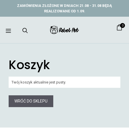
Przejdź
ZAMÓWIENIA ZŁOŻONE W DNIACH 21.08 - 31.08 BĘDĄ
do
REALIZOWANE OD 1.09.
treści
0
Menu
Koszyk
Twój koszyk aktualnie jest pusty.
WRÓĆ DO SKLEPU