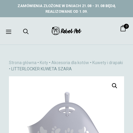
Przejdź
ZAMÓWIENIA ZŁOŻONE W DNIACH 21.08 - 31.08 BĘDĄ
do
REALIZOWANE OD 1.09.
treści
0
Menu
Strona główna
•
Koty
•
Akcesoria dla kotów
•
Kuwety i drapaki
• LITTERLOCKER KUWETA SZARA