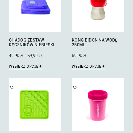
CHADOG ZESTAW
KONG BIDON NA WODĘ
RĘCZNIKÓW NIEBIESKI
280ML
49,90
zł
89,90
zł
69,90
zł
–
Ten
Ten
WYBIERZ OPCJE
WYBIERZ OPCJE
produkt
produkt
ma
ma
wiele
wiele
wariantów.
wariantów.
Opcje
Opcje
można
można
wybrać
wybrać
na
na
stronie
stronie
produktu
produktu