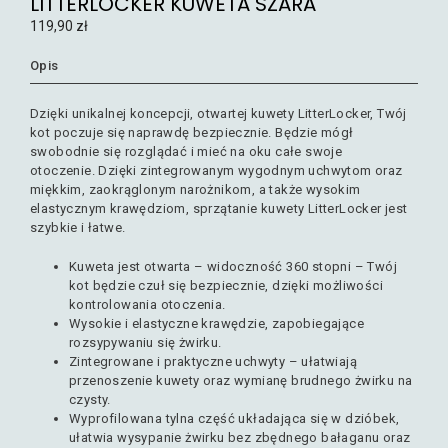
LITTERLOCKER KUWETA SZARA
119,90
zł
Opis
Dzięki unikalnej koncepcji, otwartej kuwety LitterLocker, Twój
kot poczuje się naprawdę bezpiecznie. Będzie mógł
swobodnie się rozglądać i mieć na oku całe swoje
otoczenie. Dzięki zintegrowanym wygodnym uchwytom oraz
miękkim, zaokrąglonym narożnikom, a także wysokim
elastycznym krawędziom, sprzątanie kuwety LitterLocker jest
szybkie i łatwe.
Kuweta jest otwarta – widoczność 360 stopni – Twój
kot będzie czuł się bezpiecznie, dzięki możliwości
kontrolowania otoczenia.
Wysokie i elastyczne krawędzie, zapobiegające
rozsypywaniu się żwirku.
Zintegrowane i praktyczne uchwyty – ułatwiają
przenoszenie kuwety oraz wymianę brudnego żwirku na
czysty.
Wyprofilowana tylna część układająca się w dzióbek,
ułatwia wysypanie żwirku bez zbędnego bałaganu oraz