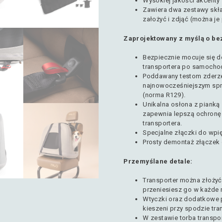
Wysokiej jakości akcenty
Zawiera dwa zestawy skła
założyć i zdjąć (można je
Zaprojektowany z myślą o be
Bezpiecznie mocuje się d
transportera po samocho
Poddawany testom zderz
najnowocześniejszym sprz
(norma R129).
Unikalna osłona z pianką z
zapewnia lepszą ochronę 
transportera.
Specjalne złączki do wpi
Prosty demontaż złączek 
Przemyślane detale:
Transporter można złoży
przeniesiesz go w każde 
Wtyczki oraz dodatkowe 
kieszeni przy spodzie tra
W zestawie torba transpor