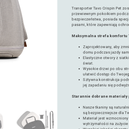
Transporter Tavo Crispin Pet zo
przewiewnym pokoikiem podcza
bezpieczeństwa, posiada specj
pasami, które zapewniają ochro
Maksymalna strefa komfortu
Zaprojektowany, aby zmni
domu podczas jazdy sa
Elastyczne otwory z siat
świat.
Wysokie drzwi po obu str
ułatwić dostęp do Twojeg
Sztywna konstrukcja pods
jej zapadaniu się podwyż
Starannie dobrane materiały
Nasze tkaniny są naturaln
są bezpieczniejsze dla T
Materiał jest wzmocniony
wytrzymałości na zużycie