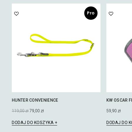
Pro
mocj
a!
HUNTER CONVENIENCE
KW OSCAR F
Pierwotna
Aktualna
119,00
zł
79,00
zł
59,90
zł
cena
cena
wynosiła:
wynosi:
DODAJ DO KOSZYKA
DODAJ DO 
119,00 zł.
79,00 zł.