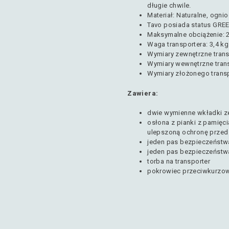
długie chwile.
Materiał
: Naturalne, ogni
Tavo posiada status GR
Maksymalne obciążenie
: 
Waga transportera
: 3,4 kg
Wymiary zewnętrzne trans
Wymiary wewnętrzne tran
Wymiary złożonego trans
Zawiera
:
dwie wymienne wkładki 
osłona z pianki z pamięci
ulepszoną ochronę przed
jeden pas bezpieczeństw
jeden pas bezpieczeństw
torba na transporter
pokrowiec przeciwkurzo