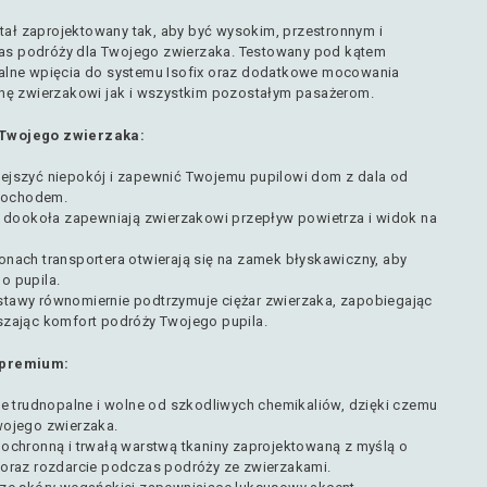
stał zaprojektowany tak, aby być wysokim, przestronnym i
s podróży dla Twojego zwierzaka. Testowany pod kątem
alne wpięcia do systemu Isofix oraz dodatkowe mocowania
nę zwierzakowi jak i wszystkim pozostałym pasażerom.
 Twojego zwierzaka:
ejszyć niepokój i zapewnić Twojemu pupilowi ​​dom z dala od
mochodem.
ki dookoła zapewniają zwierzakowi przepływ powietrza i widok na
onach transportera otwierają się na zamek błyskawiczny, aby
o pupila.
tawy równomiernie podtrzymuje ciężar zwierzaka, zapobiegając
szając komfort podróży Twojego pupila.
 premium:
ie trudnopalne i wolne od szkodliwych chemikaliów, dzięki czemu
wojego zwierzaka.
 ochronną i trwałą warstwą tkaniny zaprojektowaną z myślą o
 oraz rozdarcie podczas podróży ze zwierzakami.