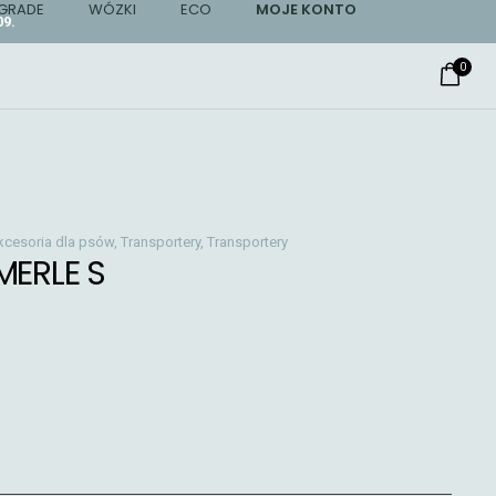
GRADE
WÓZKI
ECO
MOJE KONTO
9.
0
kcesoria dla psów
,
Transportery
,
Transportery
MERLE S