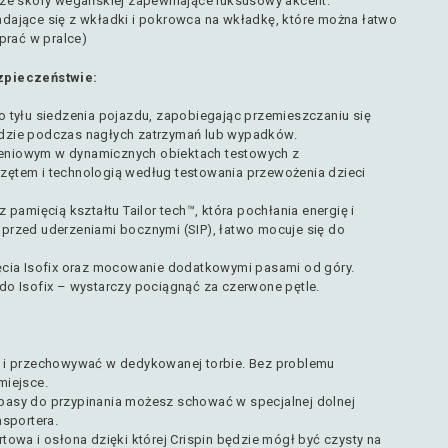
 ze skóry wegańskiej zapewniające luksusowy akcent.
dające się z wkładki i pokrowca na wkładkę, które można łatwo
 prać w pralce)
zpieczeństwie:
o tyłu siedzenia pojazdu, zapobiegając przemieszczaniu się
dzie podczas nagłych zatrzymań lub wypadków.
eniowym w dynamicznych obiektach testowych z
ętem i technologią według testowania przewożenia dzieci
 pamięcią kształtu Tailor tech™, która pochłania energię i
przed uderzeniami bocznymi (SIP), łatwo mocuje się do
ęcia Isofix oraz mocowanie dodatkowymi pasami od góry.
do Isofix – wystarczy pociągnąć za czerwone pętle.
ć i przechowywać w dedykowanej torbie. Bez problemu
miejsce.
pasy do przypinania możesz schować w specjalnej dolnej
nsportera.
towa i osłona dzięki której Crispin będzie mógł być czysty na