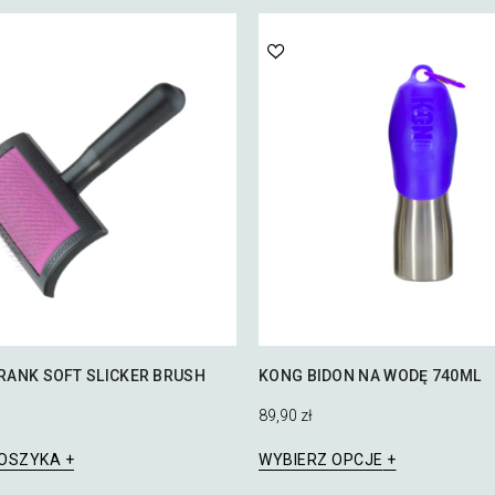
RANK SOFT SLICKER BRUSH
KONG BIDON NA WODĘ 740ML
89,90
zł
Ten
KOSZYKA
WYBIERZ OPCJE
produkt
ma