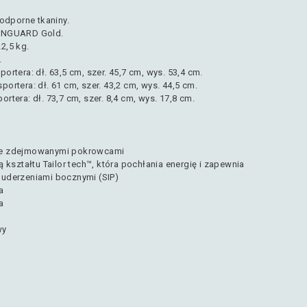
oodporne tkaniny.
EENGUARD Gold.
22,5 kg.
.
portera
: dł. 63,5 cm, szer. 45,7 cm, wys. 53,4 cm.
sportera
: dł. 61 cm, szer. 43,2 cm, wys. 44,5 cm.
portera
: dł. 73,7 cm, szer. 8,4 cm, wys. 17,8 cm.
ze zdejmowanymi pokrowcami
ą kształtu Tailor tech™, która pochłania energię i zapewnia
 uderzeniami bocznymi (SIP)
a
a
wy