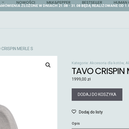
NOWOŚCI
MILK&PEPPER
BESTSELLER
HUMAN 
AMÓWIENIA ZŁOŻONE W DNIACH 21.08 - 31.08 BĘDĄ REALIZOWANE OD 1.0
 CRISPIN MERLE S
Kategorie:
Akcesoria dla kotów
,
A
TAVO CRISPIN 
1999,00
zł
DODAJ DO KOSZYKA
Opis