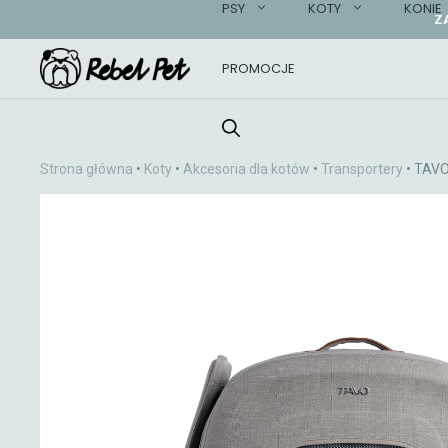
PSY
KOTY
KONIE
Przejdź
Z
do
treści
PROMOCJE
Strona główna
•
Koty
•
Akcesoria dla kotów
•
Transportery
• TAVO