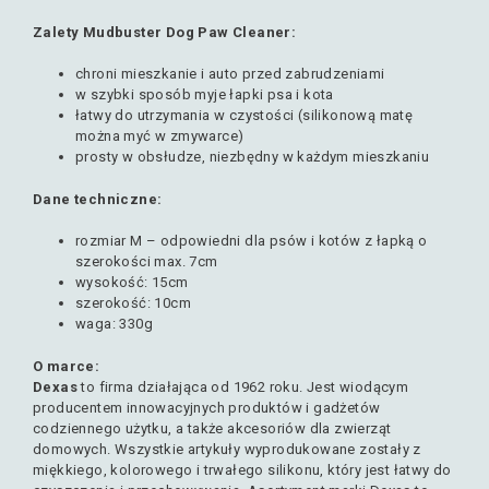
Zalety Mudbuster Dog Paw Cleaner:
chroni mieszkanie i auto przed zabrudzeniami
w szybki sposób myje łapki psa i kota
łatwy do utrzymania w czystości (silikonową matę
można myć w zmywarce)
prosty w obsłudze, niezbędny w każdym mieszkaniu
Dane techniczne:
rozmiar M – odpowiedni dla psów i kotów z łapką o
szerokości max. 7cm
wysokość: 15cm
szerokość: 10cm
waga: 330g
O marce:
Dexas
to firma działająca od 1962 roku. Jest wiodącym
producentem innowacyjnych produktów i gadżetów
codziennego użytku, a także akcesoriów dla zwierząt
domowych. Wszystkie artykuły wyprodukowane zostały z
miękkiego, kolorowego i trwałego silikonu, który jest łatwy do