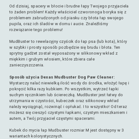
Od dzisiaj, spacery w błocie i brudne łapy Twojego przyjaciela
to żaden problem! Każdy właściciel czworonoga boryka się z
problemem zabrudzonych od piasku czy błota łap swojego
pupila, oraz ich śladów w domu i aucie. Znaleźliśmy
rozwiązanie tego problemu!
MudBuster to rewelacyjny czyścik do łap psa (lub kota), który
w szybki i prosty sposób pozbędzie się brudu i błota. Ten
sprytny gadżet został wyposażony w silikonowy wkład z
miękkim i grubym włosiem, które zbiera całe
zanieczyszczenia.
Sposób użycia Dexas Mudbuster Dog Paw Cleaner:
Wystarczy nalać niewielką ilość wody do środka, włożyć łapę i
pokręcić kilka razy kubkiem. Po wszystkim, wytrzeć łapki
suchym ręcznikiem lub ściereczką. MudBuster jest łatwy do
utrzymania w czystości, kubeczek oraz silikonowy wkład
należy wyciągnąć, rozwinąć i opłukać. I to wszystko! Od teraz
możesz się cieszyć czystymi łapkami, czystym mieszkaniem i
autem, a Twój przyjaciel częstymi spacerami.
Kubek do mycia łap Mudbuster rozmiar M jest dostępny w 3
wariantach kolorystycznych.