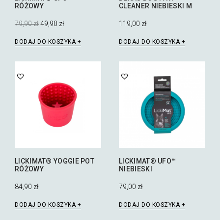
RÓŻOWY
CLEANER NIEBIESKI M
Pierwotna
Aktualna
79,90
zł
49,90
zł
119,00
zł
cena
cena
wynosiła:
wynosi:
DODAJ DO KOSZYKA
DODAJ DO KOSZYKA
79,90 zł.
49,90 zł.
LICKIMAT® YOGGIE POT
LICKIMAT® UFO™
RÓŻOWY
NIEBIESKI
84,90
zł
79,00
zł
DODAJ DO KOSZYKA
DODAJ DO KOSZYKA