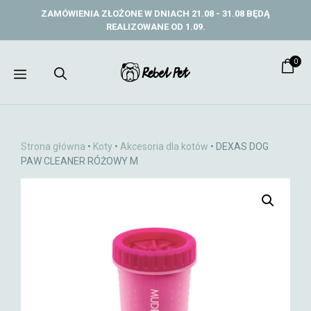
Przejdź
ZAMÓWIENIA ZŁOŻONE W DNIACH 21.08 - 31.08 BĘDĄ
do
REALIZOWANE OD 1.09.
treści
0
Menu
Strona główna
•
Koty
•
Akcesoria dla kotów
• DEXAS DOG
PAW CLEANER RÓŻOWY M