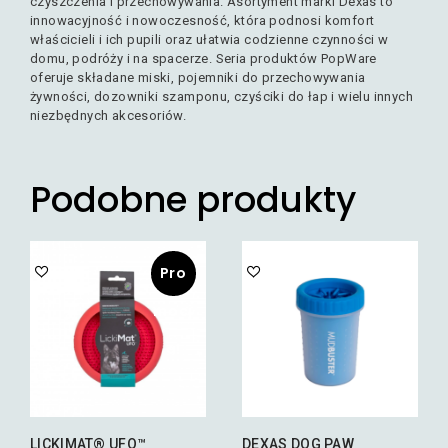
czyszczenia i przechowywania. Asortyment marki Dexas to
innowacyjność i nowoczesność, która podnosi komfort
właścicieli i ich pupili oraz ułatwia codzienne czynności w
domu, podróży i na spacerze. Seria produktów PopWare
oferuje składane miski, pojemniki do przechowywania
żywności, dozowniki szamponu, czyściki do łap i wielu innych
niezbędnych akcesoriów.
Podobne produkty
Pro
mocj
a!
LICKIMAT® UFO™
DEXAS DOG PAW