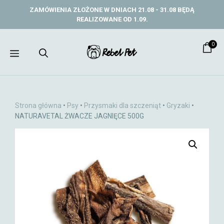
Przejdź
ZAMÓWIENIA ZŁOŻONE W DNIACH 21.08 - 31.08 BĘDĄ
do
REALIZOWANE OD 1.09.
treści
0
Menu
Strona główna
•
Psy
•
Przysmaki dla szczeniąt
•
Gryzaki
•
NATURAVETAL ŻWACZE JAGNIĘCE 500G