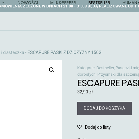
NOWOŚCI
MILK&PEPPER
BESTSELLER
HUMAN 
AMÓWIENIA ZŁOŻONE W DNIACH 21.08 - 31.08 BĘDĄ REALIZOWANE OD 1.0
i ciasteczka
• ESCAPURE PASKI Z DZICZYZNY 150G
Kategorie:
Bestseller
,
Paseczki mię
dorosłych
,
Przysmaki dla szczenią
ESCAPURE PASK
32,90
zł
DODAJ DO KOSZYKA