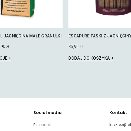
L JAGNIĘCINA MAŁE GRANULKI
ESCAPURE PASKI Z JAGNIĘCIN
,90
zł
35,90
zł
Ten
CJE
DODAJ DO KOSZYKA
produkt
ma
wiele
wariantów.
Opcje
można
wybrać
na
stronie
Social media
Kontakt
produktu
E: sklep@re
Facebook