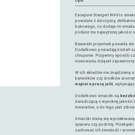
Opis
Escapure Stangerl Wild to smako
powstałe z dziczyzny, delikatn
bukowego, co dodaje im smaku i
podasz mu najwyższej jakości 
Bawarski przysmak posiada sto
Dodatkowo posiadają kształt sz
chrupanie. Przyjemny sposób c
masowaniu dziąseł zapewniony
W ich składzie nie znajdziemy 
barwników czy środków aromat
wspiera pracę jelit
, wpływając
Dodatkowo smaczki są
bezzb
świadczącą o wysokiej jakości l
minerałów, a do tego jest zdro
Smaczki staną się wyczekiwaną 
spaceru czy podróży. Przekąski
zachować ich świeżość i aromat 