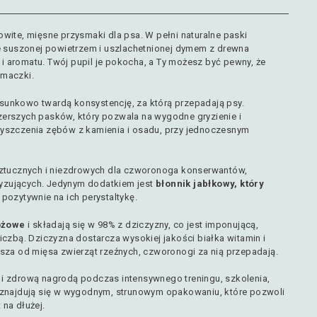
wite, mięsne przysmaki dla psa. W pełni naturalne paski
ie suszonej powietrzem i uszlachetnionej dymem z drewna
 aromatu. Twój pupil je pokocha, a Ty możesz być pewny, że
smaczki.
sunkowo twardą konsystencję, za którą przepadają psy.
erszych pasków, który pozwala na wygodne gryzienie i
zyszczenia zębów z kamienia i osadu, przy jednoczesnym
.
sztucznych i niezdrowych dla czworonoga konserwantów,
yzujących. Jedynym dodatkiem jest
błonnik jabłkowy, który
 pozytywnie na ich perystaltykę.
ożowe
i składają się w 98% z dziczyzny, co jest imponującą,
iczbą. Dziczyzna dostarcza wysokiej jakości białka witamin i
wsza od mięsa zwierząt rzeźnych, czworonogi za nią przepadają.
i zdrową nagrodą podczas intensywnego treningu, szkolenia,
 znajdują się w wygodnym, strunowym opakowaniu, które pozwoli
na dłużej.