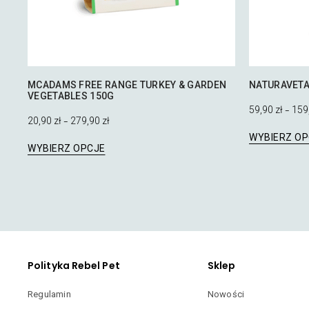
MCADAMS FREE RANGE TURKEY & GARDEN
NATURAVETA
VEGETABLES 150G
59,90
zł
159
–
20,90
zł
279,90
zł
–
WYBIERZ OP
Ten
WYBIERZ OPCJE
produkt
ma
wiele
wariantów.
Opcje
można
wybrać
na
Polityka Rebel Pet
Sklep
stronie
produktu
Regulamin
Nowości