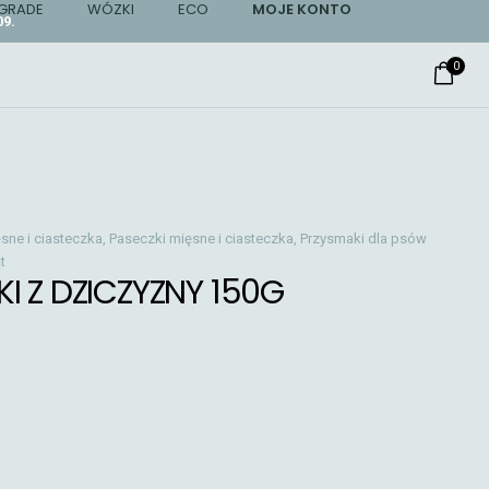
GRADE
WÓZKI
ECO
MOJE KONTO
9.
0
sne i ciasteczka
,
Paseczki mięsne i ciasteczka
,
Przysmaki dla psów
t
I Z DZICZYZNY 150G