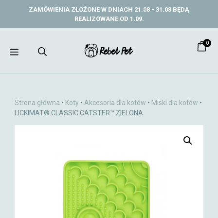
Przejdź
ZAMÓWIENIA ZŁOŻONE W DNIACH 21.08 - 31.08 BĘDĄ
do
REALIZOWANE OD 1.09.
treści
0
Menu
Strona główna
•
Koty
•
Akcesoria dla kotów
•
Miski dla kotów
•
LICKIMAT® CLASSIC CATSTER™ ZIELONA