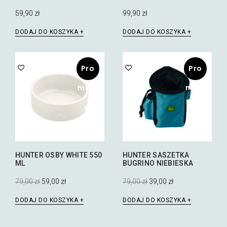
59,90
zł
99,90
zł
DODAJ DO KOSZYKA
DODAJ DO KOSZYKA
Pro
Pro
mocj
mocj
a!
a!
HUNTER OSBY WHITE 550
HUNTER SASZETKA
ML
BUGRINO NIEBIESKA
Pierwotna
Aktualna
Pierwotna
Aktualna
79,00
zł
59,00
zł
79,00
zł
39,00
zł
cena
cena
cena
cena
wynosiła:
wynosi:
wynosiła:
wynosi:
DODAJ DO KOSZYKA
DODAJ DO KOSZYKA
79,00 zł.
59,00 zł.
79,00 zł.
39,00 zł.