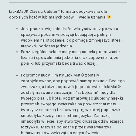
LickiMat® Classic Catster™ to mata dedykowana dla
dorosłych kotów lub małych psów – wedle uznania
Jest płaska, więc nie drażni wibrysów oraz pozwala
spożywać pokarm w pozycji kucającej z pełnym
widokiem na otoczenie, co pomaga zmniejszyć stres i
niepokój podczas jedzenia.
Poszczególne sekcje maty mają na celu promowanie
lizania i spowolnienia jedzenia oraz zapewnienia, że ​​
posiłki lub przysmaki będą trwać dłużej.
Pogromcy nudy – maty LickiMat® zostały
zaprojektowane, aby poprawić samopoczucie Twojego
zwierzaka, a także poprawić jego zdrowie. LickiMat®
zostały nazwane smacznymi “zabójcami” nudy dla
twojego psa lub kota. Rozsmarowując ulubiony miękki
przysmak swojego zwierzaka na powierzchni maty,
tworzysz smaczną i zabawną grę, w której pupil szuka
smakołyka każdym milimetrem języka. Zamrażaj
smakołyki w lecie, aby stworzyć dłuższą odświeżającą
rozrywkę. Maty są polecane przez weterynarzy i
behawiorystów zwierząt na całym świecie!