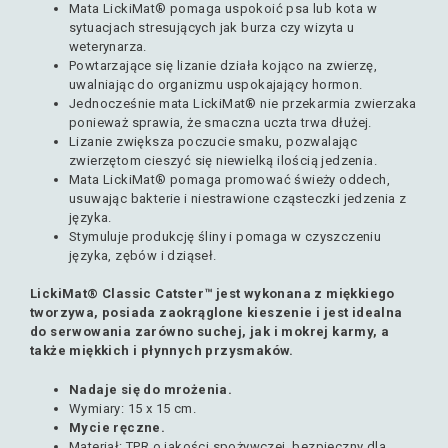
Mata LickiMat® pomaga uspokoić psa lub kota w
sytuacjach stresujących jak burza czy wizyta u
weterynarza.
Powtarzające się lizanie działa kojąco na zwierzę,
uwalniając do organizmu uspokajający hormon.
Jednocześnie mata LickiMat® nie przekarmia zwierzaka
ponieważ sprawia, że ​smaczna uczta trwa dłużej.
Lizanie zwiększa poczucie smaku, pozwalając
zwierzętom cieszyć się niewielką ilością jedzenia.
Mata LickiMat® pomaga promować świeży oddech,
usuwając bakterie i niestrawione cząsteczki jedzenia z
języka.
Stymuluje produkcję śliny i pomaga w czyszczeniu
języka, zębów i dziąseł.
LickiMat® Classic Catster™
jest wykonana z miękkiego
tworzywa,
posiada zaokrąglone kieszenie i jest idealna
do serwowania zarówno suchej, jak i mokrej karmy, a
także miękkich i płynnych przysmaków.
Nadaje się do mrożenia.
Wymiary: 15 x 15 cm.
Mycie ręczne.
Materiał: TPR o jakości spożywczej, bezpieczny dla