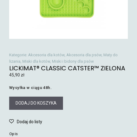
Kategorie:
Akcesoria dla kotów
,
Akcesoria dla psów
,
Maty do
lizania
,
Miski dla kotów
,
Miski i bidony dla psów
LICKIMAT® CLASSIC CATSTER™ ZIELONA
45,90
zł
Wysyłka w ciągu 48h.
DODAJ DO KOSZYKA
Opis