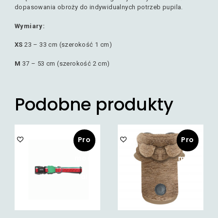
dopasowania obroży do indywidualnych potrzeb pupila.
Wymiary:
XS
23 – 33 cm (szerokość 1 cm)
M
37 – 53 cm (szerokość 2 cm)
Podobne produkty
Pro
Pro
mocj
mocj
a!
a!