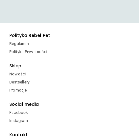
ma
wiele
wariantów.
Opcje
można
Polityka Rebel Pet
wybrać
na
Regulamin
stronie
Polityka Prywatności
produktu
Sklep
Nowości
Bestsellery
Promocje
Social media
Facebook
Instagram
Kontakt