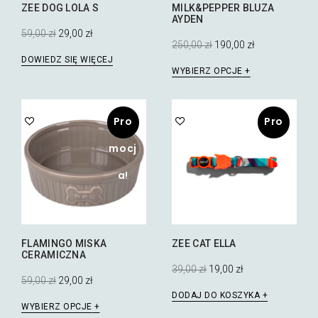
ZEE DOG LOLA S
MILK&PEPPER BLUZA
AYDEN
Pierwotna
Aktualna
59,00
zł
29,00
zł
cena
cena
Pierwotna
Aktualna
250,00
zł
190,00
zł
wynosiła:
wynosi:
cena
cena
DOWIEDZ SIĘ WIĘCEJ
Ten
59,00 zł.
29,00 zł.
wynosiła:
wynosi:
WYBIERZ OPCJE
250,00 zł.
190,00 zł.
produkt
ma
wiele
Pro
Pro
wariantów.
Opcje
mocj
mocj
można
wybrać
a!
a!
na
stronie
produktu
FLAMINGO MISKA
ZEE CAT ELLA
CERAMICZNA
Pierwotna
Aktualna
39,00
zł
19,00
zł
cena
cena
Pierwotna
Aktualna
59,00
zł
29,00
zł
wynosiła:
wynosi:
cena
cena
DODAJ DO KOSZYKA
Ten
39,00 zł.
19,00 zł.
wynosiła:
wynosi:
WYBIERZ OPCJE
59,00 zł.
29,00 zł.
produkt