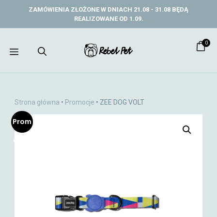
Przejdź
ZAMÓWIENIA ZŁOŻONE W DNIACH 21.08 - 31.08 BĘDĄ
do
REALIZOWANE OD 1.09.
treści
0
Menu
Strona główna
•
Promocje
• ZEE DOG VOLT
Prom
ocja!