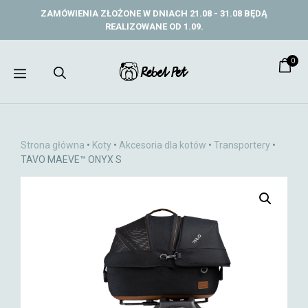
Przejdź
ZAMÓWIENIA ZŁOŻONE W DNIACH 21.08 - 31.08 BĘDĄ
do
REALIZOWANE OD 1.09.
treści
0
Menu
Strona główna
•
Koty
•
Akcesoria dla kotów
•
Transportery
•
TAVO MAEVE™ ONYX S