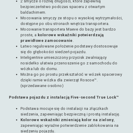
2 smycze o różnej długości, które zapewnią
bezpieczeństwo podczas spaceru z otwartym
baldachimem.
Mocowania smyczy ze stopu o wysokiej wytrzymałości,
dostępne po obu stronach wnętrza transportera.
Mocowanie transportera Maeve do bazy jest bardzo
proste, a
kolorowe wskaźniki potwierdzają
prawidłowe zamocowanie
.
Łatwo regulowane położenie podstawy dostosowuje
się do głębokości siedzeń pojazdu.
Inteligentnie umieszczony przycisk zwalniający
nosidełko ułatwia przenoszenie go z samochodu do
wózka lub do domu.
Można go po prostu przekształcić w wózek spacerowy
dzięki ramie wózka dla zwierząt Roscoe™.
(sprzedawane osobno)
Podstawa pojazdu z instalacją Five-second True Lock™
Podstawa mocuje się do instalacji na złączkach
siedzenia, zapewniając bezpieczną i prostą instalację.
Kolorowe wskaźniki zmieniają kolor na zielony
,
zapewniając wyraźne potwierdzenie zablokowania na
siedzeniu pojazdu.