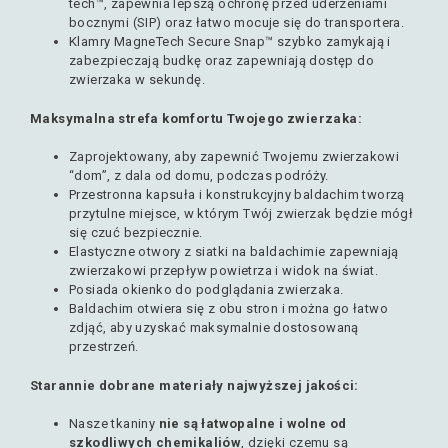
tech™, zapewnia lepszą ochronę przed uderzeniami
bocznymi (SIP) oraz łatwo mocuje się do transportera.
Klamry MagneTech Secure Snap™ szybko zamykają i
zabezpieczają budkę oraz zapewniają dostęp do
zwierzaka w sekundę.
Maksymalna strefa komfortu Twojego zwierzaka:
Zaprojektowany, aby zapewnić Twojemu zwierzakowi
“dom”, z dala od domu, podczas podróży.
Przestronna kapsuła i konstrukcyjny baldachim tworzą
przytulne miejsce, w którym Twój zwierzak będzie mógł
się czuć bezpiecznie.
Elastyczne otwory z siatki na baldachimie zapewniają
zwierzakowi przepływ powietrza i widok na świat.
Posiada okienko do podglądania zwierzaka.
Baldachim otwiera się z obu stron i można go łatwo
zdjąć, aby uzyskać maksymalnie dostosowaną
przestrzeń.
Starannie dobrane materiały najwyższej jakości:
Nasze tkaniny
nie są łatwopalne i wolne od
szkodliwych chemikaliów
, dzięki czemu są