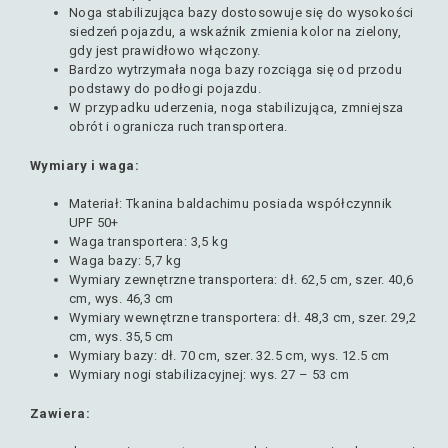
Noga stabilizująca bazy dostosowuje się do wysokości
siedzeń pojazdu, a wskaźnik zmienia kolor na zielony,
gdy jest prawidłowo włączony.
Bardzo wytrzymała noga bazy rozciąga się od przodu
podstawy do podłogi pojazdu.
W przypadku uderzenia, noga stabilizująca, zmniejsza
obrót i ogranicza ruch transportera.
Wymiary i waga:
Materiał
: Tkanina baldachimu posiada współczynnik
UPF 50+
Waga transportera
: 3,5 kg
Waga bazy
: 5,7 kg
Wymiary zewnętrzne transportera
: dł. 62,5 cm, szer. 40,6
cm, wys. 46,3 cm
Wymiary wewnętrzne transportera
: dł. 48,3 cm, szer. 29,2
cm, wys. 35,5 cm
Wymiary bazy
: dł. 70 cm, szer. 32.5 cm, wys. 12.5 cm
Wymiary nogi stabilizacyjnej
: wys. 27 – 53 cm
Zawiera
: