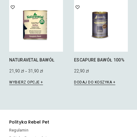
wiele
wariantów.
Opcje
można
wybrać
na
stronie
produktu
NATURAVETAL BAWÓŁ
ESCAPURE BAWÓŁ 100%
21,90
zł
31,90
zł
22,90
zł
–
Ten
WYBIERZ OPCJE
DODAJ DO KOSZYKA
produkt
ma
wiele
wariantów.
Opcje
można
Polityka Rebel Pet
wybrać
na
Regulamin
stronie