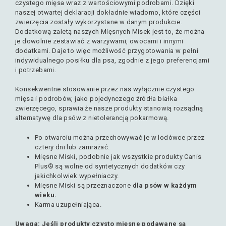
czystego mięsa wraz z wartościowymi podrobami. Dzięki
naszej otwartej deklaracji dokładnie wiadomo, które części
zwierzęcia zostały wykorzystane w danym produkcie.
Dodatkową zaletą naszych Mięsnych Misek jest to, że można
je dowolnie zestawiać z warzywami, owocami i innymi
dodatkami. Daje to więc możliwość przygotowania w pełni
indywidualnego posiłku dla psa, zgodnie z jego preferencjami
i potrzebami.
Konsekwentne stosowanie przez nas wyłącznie czystego
mięsa i podrobów, jako pojedynczego źródła białka
zwierzęcego, sprawia że nasze produkty stanowią rozsądną
alternatywę dla psów z nietolerancją pokarmową.
Po otwarciu można przechowywać je w lodówce przez
cztery dni lub zamrażać.
Mięsne Miski, podobnie jak wszystkie produkty Canis
Plus® są wolne od syntetycznych dodatków czy
jakichkolwiek wypełniaczy.
Mięsne Miski są przeznaczone
dla psów w każdym
wieku.
Karma uzupełniająca.
Uwaga: Jeśli produkty czysto mięsne podawane są