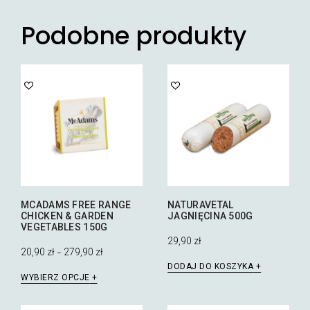
Podobne produkty
MCADAMS FREE RANGE
NATURAVETAL
CHICKEN & GARDEN
JAGNIĘCINA 500G
VEGETABLES 150G
29,90
zł
20,90
zł
279,90
zł
–
DODAJ DO KOSZYKA
Ten
WYBIERZ OPCJE
produkt
ma