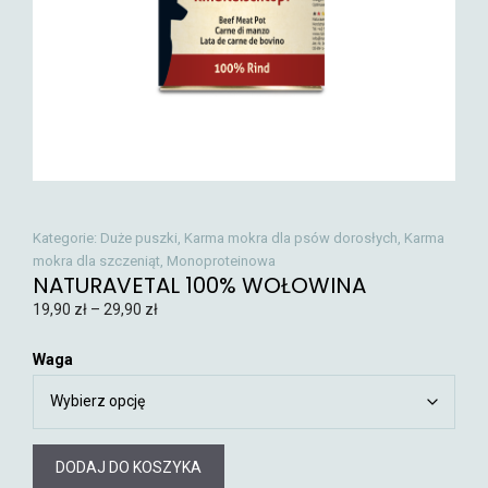
Kategorie:
Duże puszki
,
Karma mokra dla psów dorosłych
,
Karma
mokra dla szczeniąt
,
Monoproteinowa
NATURAVETAL 100% WOŁOWINA
19,90
zł
–
29,90
zł
Waga
DODAJ DO KOSZYKA