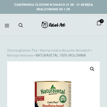
Przejdź
ZAMÓWIENIA ZŁOŻONE W DNIACH 21.08 - 31.08 BĘDĄ
do
REALIZOWANE OD 1.09.
treści
0
Menu
Strona główna
•
Psy
•
Karma mokra dla psów dorosłych
•
Monoproteinowa
• NATURAVETAL 100% WOŁOWINA