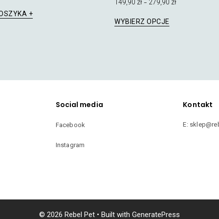
149,90
zł
279,90
zł
–
KOSZYKA
Ten
WYBIERZ OPCJE
produkt
ma
wiele
wariantów.
Opcje
można
wybrać
na
Social media
Kontakt
stronie
produktu
E: sklep@re
Facebook
Instagram
© 2026 Rebel Pet
• Built with
GeneratePress