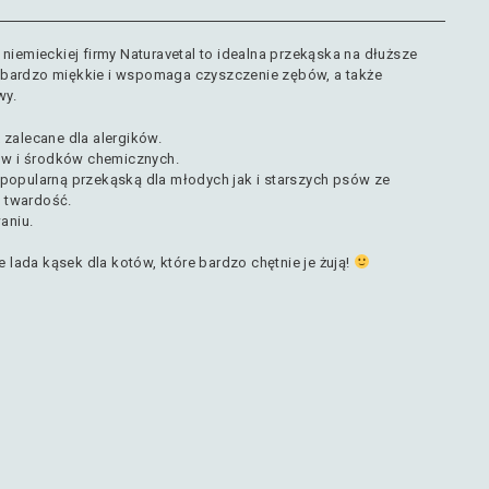
 niemieckiej firmy Naturavetal to idealna przekąska na dłuższe
est bardzo miękkie i wspomaga czyszczenie zębów, a także
wy.
ż zalecane dla alergików.
w i środków chemicznych.
 popularną przekąską dla młodych jak i starszych psów ze
 twardość.
aniu.
ie lada kąsek dla kotów, które bardzo chętnie je żują!