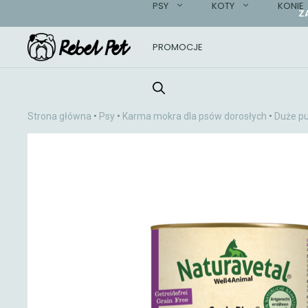
PSY
KOTY
KONIE
Przejdź
Z
do
treści
PROMOCJE
Strona główna
•
Psy
•
Karma mokra dla psów dorosłych
•
Duże pu