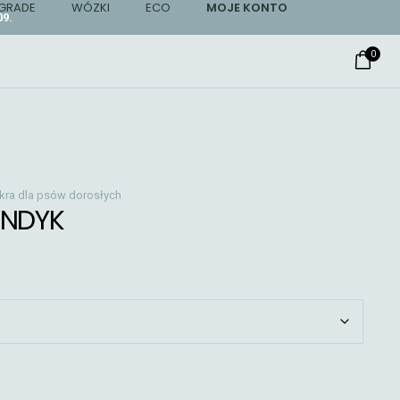
GRADE
WÓZKI
ECO
MOJE KONTO
9.
0
ra dla psów dorosłych
INDYK