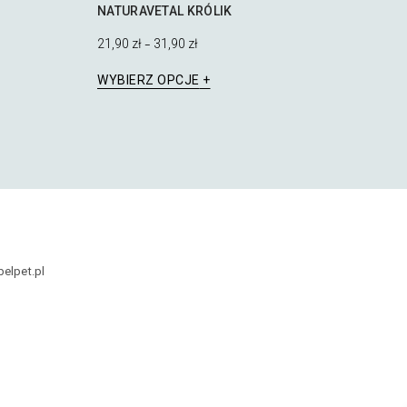
NATURAVETAL KRÓLIK
21,90
zł
31,90
zł
–
Ten
WYBIERZ OPCJE
produkt
ma
wiele
wariantów.
Opcje
można
wybrać
na
stronie
produktu
belpet.pl