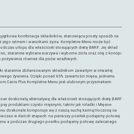
wyjątkowa kombinacja składników, stanowiąca prosty sposób na
z jego rytmem i warunkami życia. Kompletne Menu może być
czas urlopu dla właścicieli stosujących dietę BARF. Jej skład
so, starannie wybrane warzywa i wyborne zioła oraz olej z konopi
 pożywienia również dla psów wrażliwych.
ki starannie zbilansowanym składnikom zawartym w otwartej
rowego żywienia. Dzięki ponad 65% zawartości mięsa, jednemu
com Canis Plus Kompletne Menu jest ulubionym przysmakiem
owi doskonałą alternatywę dla właścicieli stosujących dietę BARF
 psy produktami czysto mięsnymi, takimi jak roladki i Mięsne
Menu doskonale komponuje się z naszą suchą karmą tłoczoną na
ówczas w dwóch etapach: na pierwszy posiłek podajemy połowę
Menu a podczas drugiego posiłku podajemy połowę zalecanego