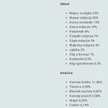
Skład:
Mięso z indyka 25%
Wywar indyczy 20%
Dorsz norweski 15%
Serca indycze 10%
Pasternak 8%
Żołądki indycze 7%
Szyje indycze 5%
Wątroby indycze 5%
Jabłka 2%
Olej z konopi 1%
Rzeżucha 0,5%
Algi spirulinowe 0,5%
Analiza:
Surowe białko 11,40%
Tłuszcz 4,90%
Błonnik surowy 0,60%
Surowy popiół 2,00%
Wapń 0,20%
Fosfor 0,14%