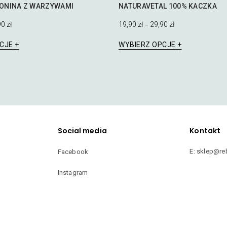
ONINA Z WARZYWAMI
NATURAVETAL 100% KACZKA
90
zł
19,90
zł
29,90
zł
–
Ten
Ten
CJE
WYBIERZ OPCJE
produkt
produkt
ma
ma
wiele
wiele
wariantów.
wariantów.
Opcje
Opcje
można
można
wybrać
wybrać
na
na
Social media
Kontakt
stronie
stronie
produktu
produktu
E: sklep@re
Facebook
Instagram