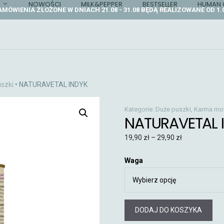
NOWOŚCI
MILK&PEPPER
BESTSELLER
HUMAN 
AMÓWIENIA ZŁOŻONE W DNIACH 21.08 - 31.08 BĘDĄ REALIZOWANE OD 1.0
szki
• NATURAVETAL INDYK
Kategorie:
Duże puszki
,
Karma mok
NATURAVETAL 
19,90
zł
–
29,90
zł
Waga
DODAJ DO KOSZYKA