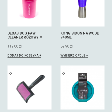
DEXAS DOG PAW
KONG BIDON NA WODĘ
CLEANER RÓŻOWY M
740ML
119,00
zł
89,90
zł
Ten
DODAJ DO KOSZYKA
WYBIERZ OPCJE
produkt
ma
wiele
wariantów.
Opcje
można
wybrać
na
stronie
produktu