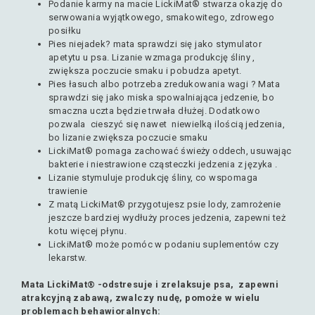
Podanie karmy na macie LickiMat® stwarza okazję do
serwowania wyjątkowego, smakowitego, zdrowego
posiłku
Pies niejadek? mata sprawdzi się jako stymulator
apetytu u psa. Lizanie wzmaga produkcję śliny ,
zwiększa poczucie smaku i pobudza apetyt.
Pies łasuch albo potrzeba zredukowania wagi ? Mata
sprawdzi się jako miska spowalniająca jedzenie, bo
smaczna uczta będzie trwała dłużej. Dodatkowo
pozwala cieszyć się nawet niewielką ilością jedzenia,
bo lizanie zwiększa poczucie smaku
LickiMat® pomaga zachować świeży oddech, usuwając
bakterie i niestrawione cząsteczki jedzenia z języka .
Lizanie stymuluje produkcję śliny, co wspomaga
trawienie
Z matą LickiMat® przygotujesz psie lody, zamrożenie
jeszcze bardziej wydłuży proces jedzenia, zapewni też
kotu więcej płynu.
LickiMat® może pomóc w podaniu suplementów czy
lekarstw.
Mata
LickiMat® -odstresuje i zrelaksuje psa, zapewni
atrakcyjną zabawą, zwalczy nudę, pomoże w wielu
problemach behawioralnych: