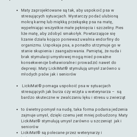
Maty zaprojektowane są tak, aby uspokoić psa w
stresujących sytuacjach. Wystarczy podać ulubioną
mokrą karmę lub miękką przekąskę psa na matę,
wypełniając wszystkie małe pęknięcia i szczeliny. Pies
liże matę, aby zdobyć smakołyk. Powtarzające się
lizanie działa kojąco ponieważ uwalnia endorfiny do
organizmu. Uspokaja psa, a ponadto utrzymuje go w
stanie skupienia i zaangażowania. Pamiętaj, że nuda i
brak stymulacji umysłowej mogą mieć poważne
konsekwencje behawioralne i prowadzić nawet do
depresji. Maty LickiMat® stymulują umysł zarówno u
młodych psów jak i seniorów
LickiMat® pomaga uspokoić psa w sytuacjach
stresujących jak burza czy wizyta u weterynarza – są
bardzo skuteczne w zwalczaniu lęku i stresu u zwierząt
to świetny pomysł na nudę, taka forma podania jedzenia
zajmuje umysł, dzięki czemu jest mniej pobudzony. Maty
LickiMat® stymulują umysł zarówno u szczeniąt jak i
seniorów
LickiMat® są polecane przez weterynarzy i