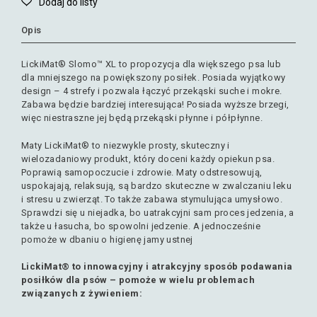
Opis
LickiMat® Slomo™ XL to propozycja dla większego psa lub
dla mniejszego na powiększony posiłek. Posiada wyjątkowy
design – 4 strefy i pozwala łączyć przekąski suche i mokre.
Zabawa będzie bardziej interesująca! Posiada wyższe brzegi,
więc niestraszne jej będą przekąski płynne i półpłynne.
Maty LickiMat® to niezwykle prosty, skuteczny i
wielozadaniowy produkt, który doceni każdy opiekun psa.
Poprawią samopoczucie i zdrowie. Maty odstresowują,
uspokajają, relaksują, są bardzo skuteczne w zwalczaniu leku
i stresu u zwierząt. To także zabawa stymulująca umysłowo.
Sprawdzi się u niejadka, bo uatrakcyjni sam proces jedzenia, a
także u łasucha, bo spowolni jedzenie. A jednocześnie
pomoże w dbaniu o higienę jamy ustnej
LickiMat® to innowacyjny i atrakcyjny sposób podawania
posiłków dla psów – pomoże w wielu problemach
związanych z żywieniem: