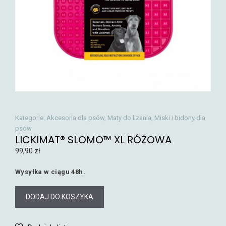
Kategorie:
Akcesoria dla psów
,
Maty do lizania
,
Miski i bidony dla
psów
LICKIMAT® SLOMO™ XL RÓŻOWA
99,90
zł
Wysyłka w ciągu 48h.
DODAJ DO KOSZYKA