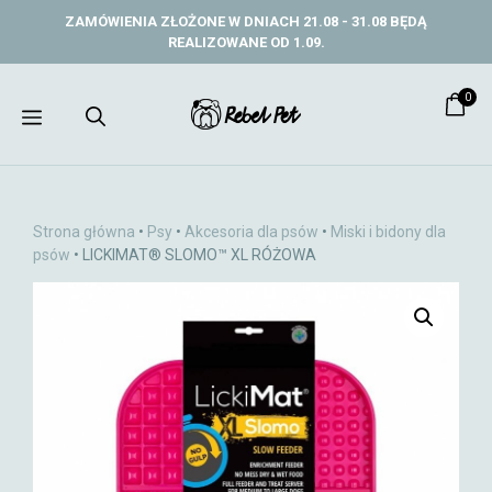
Przejdź
ZAMÓWIENIA ZŁOŻONE W DNIACH 21.08 - 31.08 BĘDĄ
do
REALIZOWANE OD 1.09.
treści
0
Menu
Strona główna
•
Psy
•
Akcesoria dla psów
•
Miski i bidony dla
psów
• LICKIMAT® SLOMO™ XL RÓŻOWA