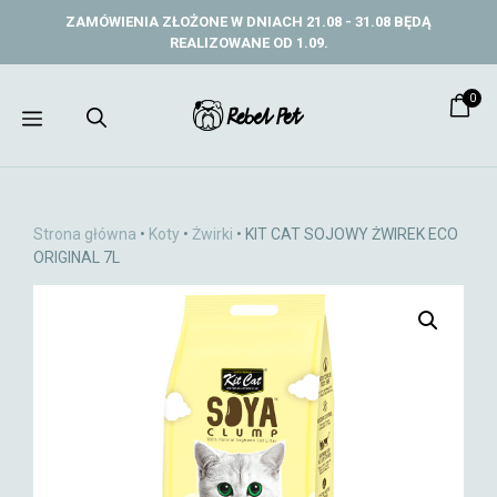
Przejdź
ZAMÓWIENIA ZŁOŻONE W DNIACH 21.08 - 31.08 BĘDĄ
do
REALIZOWANE OD 1.09.
treści
0
Menu
Strona główna
•
Koty
•
Żwirki
• KIT CAT SOJOWY ŻWIREK ECO
ORIGINAL 7L