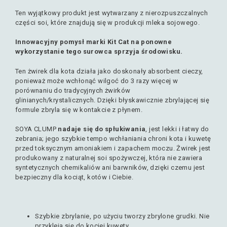
Ten wyjątkowy produkt jest wytwarzany z nierozpuszczalnych
części soi, które znajdują się w produkcji mleka sojowego.
Innowacyjny pomysł marki Kit Cat na ponowne
wykorzystanie tego surowca sprzyja środowisku.
Ten żwirek dla kota działa jako doskonały absorbent cieczy,
ponieważ może wchłonąć wilgoć do 3 razy więcej w
porównaniu do tradycyjnych żwirków
glinianych/krystalicznych. Dzięki błyskawicznie zbrylającej się
formule zbryla się w kontakcie z płynem.
SOYA CLUMP
nadaje się do spłukiwania
, jest lekki i łatwy do
zebrania; jego szybkie tempo wchłaniania chroni kota i kuwetę
przed toksycznym amoniakiem i zapachem moczu. Żwirek jest
produkowany z naturalnej soi spożywczej, która nie zawiera
syntetycznych chemikaliów ani barwników, dzięki czemu jest
bezpieczny dla kociąt, kotów i Ciebie.
Szybkie zbrylanie, po użyciu tworzy zbrylone grudki. Nie
przykleja się do kociej kuwety