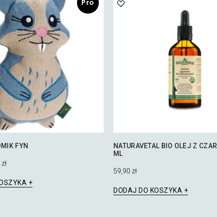
Pro
mocj
a!
MIK FYN
NATURAVETAL BIO OLEJ Z CZA
ML
na
Aktualna
0
zł
cena
59,90
zł
a:
wynosi:
KOSZYKA
ł.
39,00 zł.
DODAJ DO KOSZYKA