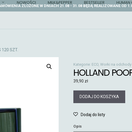
NOWOŚCI
MILK&PEPPER
BESTSELLER
HUMAN 
AMÓWIENIA ZŁOŻONE W DNIACH 21.08 - 31.08 BĘDĄ REALIZOWANE OD 1.0
 120 SZT.
Kategorie:
ECO
,
Worki na odchody
HOLLAND POOPY
39,90
zł
DODAJ DO KOSZYKA
Opis