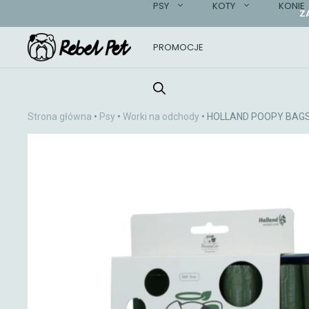
PSY
KOTY
KONIE
Przejdź
Z
do
treści
PROMOCJE
Strona główna
•
Psy
•
Worki na odchody
• HOLLAND POOPY BAGS