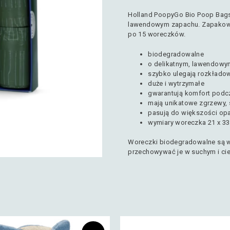
Holland PoopyGo Bio Poop Bags
lawendowym zapachu. Zapakowa
po 15 woreczków.
biodegradowalne
o delikatnym, lawendow
szybko ulegają rozkłado
duże i wytrzymałe
gwarantują komfort podcz
mają unikatowe zgrzewy,
pasują do większości op
wymiary woreczka 21 x 3
Woreczki biodegradowalne są wr
przechowywać je w suchym i cie