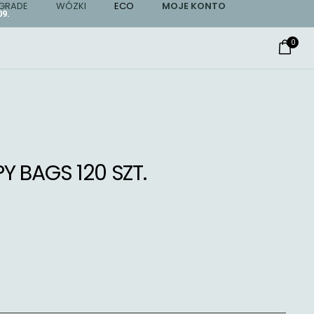
GRADE
WÓZKI
ECO
MOJE KONTO
9.
0
 BAGS 120 SZT.