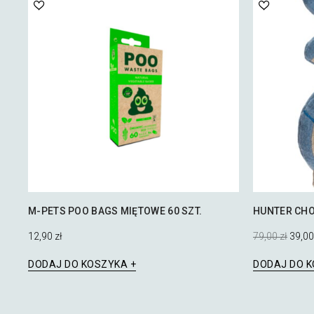
M-PETS POO BAGS MIĘTOWE 60 SZT.
HUNTER CHO
Pierwot
12,90
zł
79,00
zł
39,0
cena
wynosił
DODAJ DO KOSZYKA
DODAJ DO 
79,00 z