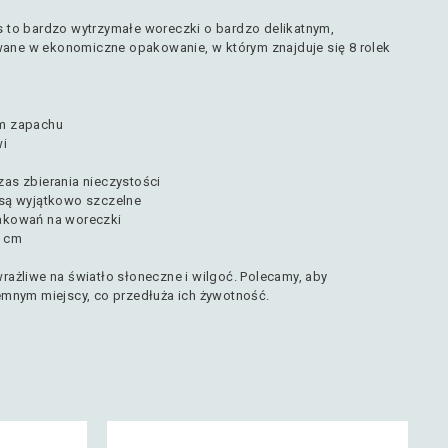
 to bardzo wytrzymałe woreczki o bardzo delikatnym,
ne w ekonomiczne opakowanie, w którym znajduje się 8 rolek
ym zapachu
wi
as zbierania nieczystości
 są wyjątkowo szczelne
akowań na woreczki
3 cm
ażliwe na światło słoneczne i wilgoć. Polecamy, aby
mnym miejscy, co przedłuża ich żywotność.