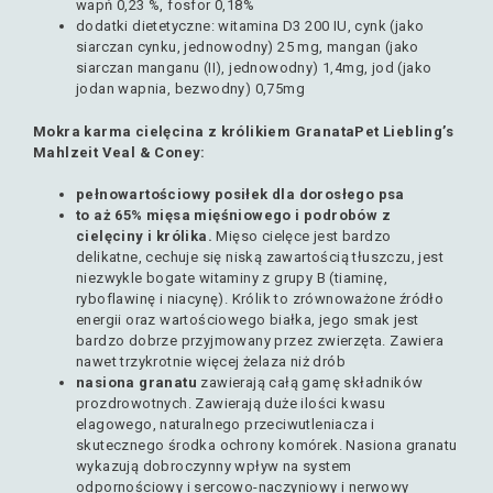
wapń 0,23 %, fosfor 0,18%
dodatki dietetyczne: witamina D3 200 IU, cynk (jako
siarczan cynku, jednowodny) 25 mg, mangan (jako
siarczan manganu (II), jednowodny) 1,4mg, jod (jako
jodan wapnia, bezwodny) 0,75mg
Mokra karma cielęcina z królikiem GranataPet Liebling’s
Mahlzeit Veal & Coney:
pełnowartościowy posiłek dla dorosłego psa
to aż 65% mięsa mięśniowego i podrobów z
cielęciny i królika.
Mięso cielęce jest bardzo
delikatne, cechuje się niską zawartością tłuszczu, jest
niezwykle bogate witaminy z grupy B (tiaminę,
ryboflawinę i niacynę). Królik to zrównoważone źródło
energii oraz wartościowego białka, jego smak jest
bardzo dobrze przyjmowany przez zwierzęta. Zawiera
nawet trzykrotnie więcej żelaza niż drób
nasiona granatu
zawierają całą gamę składników
prozdrowotnych. Zawierają duże ilości kwasu
elagowego, naturalnego przeciwutleniacza i
skutecznego środka ochrony komórek. Nasiona granatu
wykazują dobroczynny wpływ na system
odpornościowy i sercowo-naczyniowy i nerwowy