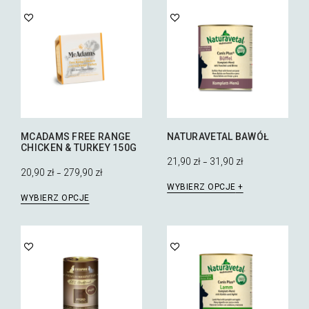
MCADAMS FREE RANGE
NATURAVETAL BAWÓŁ
CHICKEN & TURKEY 150G
21,90
zł
31,90
zł
–
20,90
zł
279,90
zł
–
Ten
WYBIERZ OPCJE
Ten
produkt
WYBIERZ OPCJE
produkt
ma
ma
wiele
wiele
wariantów.
wariantów.
Opcje
Opcje
można
można
wybrać
wybrać
na
na