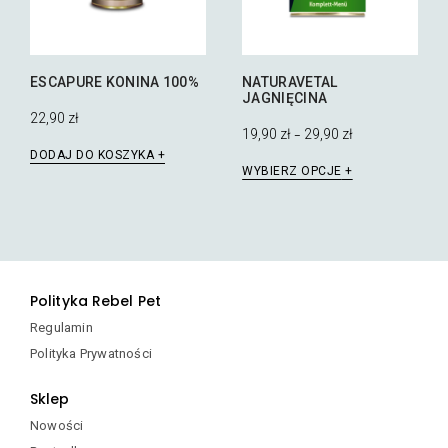
stronie
stronie
produktu
produktu
ESCAPURE KONINA 100%
NATURAVETAL
JAGNIĘCINA
22,90
zł
19,90
zł
29,90
zł
–
DODAJ DO KOSZYKA
Ten
WYBIERZ OPCJE
produkt
ma
wiele
wariantów.
Opcje
można
Polityka Rebel Pet
wybrać
na
Regulamin
stronie
Polityka Prywatności
produktu
Sklep
Nowości