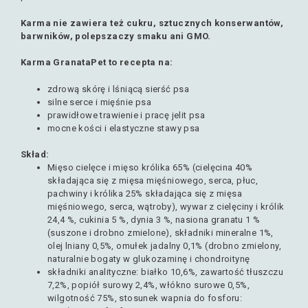
Karma
nie zawiera też cukru, sztucznych konserwantów,
barwników, polepszaczy smaku ani GMO.
Karma GranataPet to recepta na:
zdrową skórę i lśniącą sierść psa
silne serce i mięśnie psa
prawidłowe trawienie i pracę jelit psa
mocne kości i elastyczne stawy psa
Skład:
Mięso cielęce i mięso królika 65% (cielęcina 40%
składająca się z mięsa mięśniowego, serca, płuc,
pachwiny i królika 25% składająca się z mięsa
mięśniowego, serca, wątroby), wywar z cielęciny i królik
24,4 %, cukinia 5 %, dynia 3 %, nasiona granatu 1 %
(suszone i drobno zmielone), składniki mineralne 1%,
olej lniany 0,5%, omułek jadalny 0,1% (drobno zmielony,
naturalnie bogaty w glukozaminę i chondroitynę
składniki analityczne: białko 10,6%, zawartość tłuszczu
7,2%, popiół surowy 2,4%, włókno surowe 0,5%,
wilgotność 75%, stosunek wapnia do fosforu: