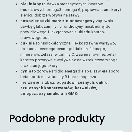
olej lniany
to dawka nienasyconych kwasów
tłuszczowych omega3 i omega 6, poprawia stan skóry i
sierści, dobrze wpływa na stawy
nowozlenadzki małż zielonowargowy
zapewnia
dawkę glukozaminy i chondroityny, niezbędnej do
prawidłowego funkcjonowania układu kostno-
stawowego psa
cukinia
to niskokaloryczne i lekkostrawne warzywo,
dostarcza cennego cennego białka roślinnego,
minerałów, żelaza, witaminy C. Zawiera również beta-
karoten pozytywnie wpływając na wzrok czworonoga
oraz stan jego skóry
dynia
to zdrowe źródło energii dla spa, zawiera sporo
beta-karotenu, witaminy B1 oraz magnezu
nie zawiera zbóż, odpadów rzeźnych
,
cukru,
sztucznych konserwantów, barwników,
polepszaczy smaku ani GMO.
Podobne produkty