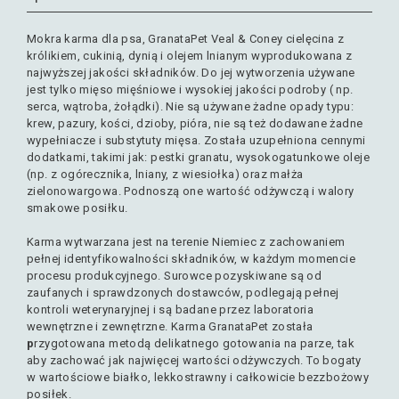
Mokra karma dla psa, GranataPet Veal & Coney cielęcina z
królikiem, cukinią, dynią i olejem lnianym wyprodukowana z
najwyższej jakości składników. Do jej wytworzenia używane
jest tylko mięso mięśniowe i wysokiej jakości podroby ( np.
serca, wątroba, żołądki). Nie są używane żadne opady typu:
krew, pazury, kości, dzioby, pióra, nie są też dodawane żadne
wypełniacze i substytuty mięsa. Została uzupełniona cennymi
dodatkami, takimi jak: pestki granatu, wysokogatunkowe oleje
(np. z ogórecznika, lniany, z wiesiołka) oraz małża
zielonowargowa. Podnoszą one wartość odżywczą i walory
smakowe posiłku.
Karma wytwarzana jest na terenie Niemiec z zachowaniem
pełnej identyfikowalności składników, w każdym momencie
procesu produkcyjnego. Surowce pozyskiwane są od
zaufanych i sprawdzonych dostawców, podlegają pełnej
kontroli weterynaryjnej i są badane przez laboratoria
wewnętrzne i zewnętrzne. Karma GranataPet została
p
rzygotowana metodą delikatnego gotowania na parze, tak
aby zachować jak najwięcej wartości odżywczych. To bogaty
w wartościowe białko, lekkostrawny i całkowicie bezzbożowy
posiłek.