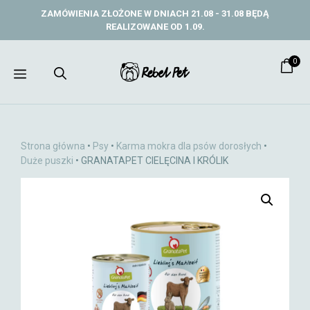
Przejdź
ZAMÓWIENIA ZŁOŻONE W DNIACH 21.08 - 31.08 BĘDĄ
do
REALIZOWANE OD 1.09.
treści
0
Menu
Strona główna
•
Psy
•
Karma mokra dla psów dorosłych
•
Duże puszki
• GRANATAPET CIELĘCINA I KRÓLIK