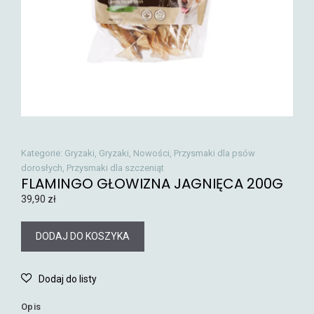
Kategorie:
Gryzaki
,
Gryzaki
,
Nowości
,
Przysmaki dla psów
dorosłych
,
Przysmaki dla szczeniąt
FLAMINGO GŁOWIZNA JAGNIĘCA 200G
39,90
zł
DODAJ DO KOSZYKA
Opis