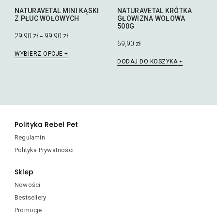
NATURAVETAL MINI KĄSKI
NATURAVETAL KRÓTKA
Z PŁUC WOŁOWYCH
GŁOWIZNA WOŁOWA
500G
29,90
zł
99,90
zł
–
69,90
zł
Ten
WYBIERZ OPCJE
produkt
DODAJ DO KOSZYKA
ma
wiele
wariantów.
Opcje
można
wybrać
Polityka Rebel Pet
na
Regulamin
stronie
produktu
Polityka Prywatności
Sklep
Nowości
Bestsellery
Promocje