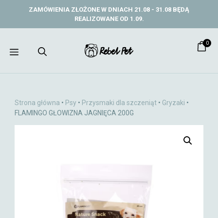
Przejdź
ZAMÓWIENIA ZŁOŻONE W DNIACH 21.08 - 31.08 BĘDĄ
do
REALIZOWANE OD 1.09.
treści
0
Menu
Strona główna
•
Psy
•
Przysmaki dla szczeniąt
•
Gryzaki
•
FLAMINGO GŁOWIZNA JAGNIĘCA 200G